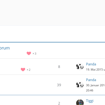
Forum
3
Panda
8
19. Mai 2015 
2
Panda
39
30. Januar 20
20:46
Tiggi
2