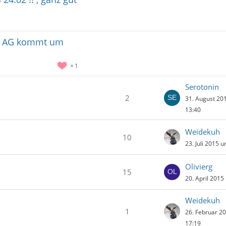
in AG kommt um
1
Serotonin
2
31. August 20
13:40
Weidekuh
10
23. Juli 2015 
Olivierg
15
20. April 2015
Weidekuh
1
26. Februar 2
17:19