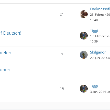
Darknesso
21
23. Februar 2
19:40
Tiggi
f Deutsch!
1
19. Oktober 2
15:39
ielen
Skilganon
7
20. Juni 2014 
ionen
Tiggi
18
3. Juni 2014 u