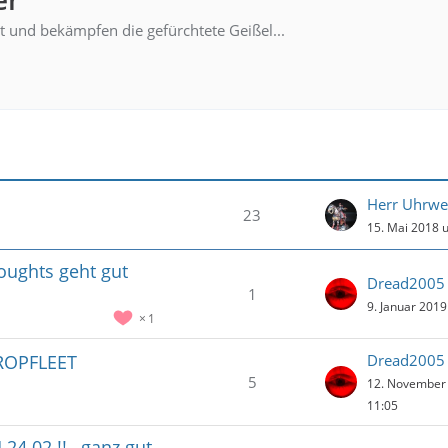
t und bekämpfen die gefürchtete Geißel...
Herr Uhrwe
23
15. Mai 2018 
ughts geht gut
Dread2005
1
9. Januar 201
1
DROPFLEET
Dread2005
5
12. November
11:05
24.02 !! , ganz gut