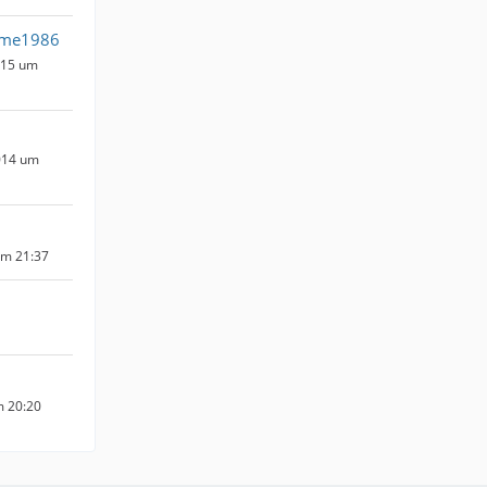
fme1986
015 um
014 um
um 21:37
m 20:20