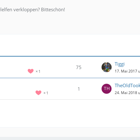
elfen verkloppen? Bitteschön!
Tiggi
75
17. Mai 2017 
1
TheOldToo
1
24. Mai 2018 
1