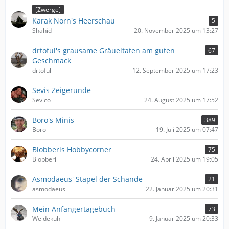
[Zwerge]
Karak Norn's Heerschau
5
Shahid
20. November 2025 um 13:27
drtoful's grausame Gräueltaten am guten
67
Geschmack
drtoful
12. September 2025 um 17:23
Sevis Zeigerunde
Sevico
24. August 2025 um 17:52
Boro's Minis
389
Boro
19. Juli 2025 um 07:47
Blobberis Hobbycorner
75
Blobberi
24. April 2025 um 19:05
Asmodaeus' Stapel der Schande
21
asmodaeus
22. Januar 2025 um 20:31
Mein Anfängertagebuch
73
Weidekuh
9. Januar 2025 um 20:33