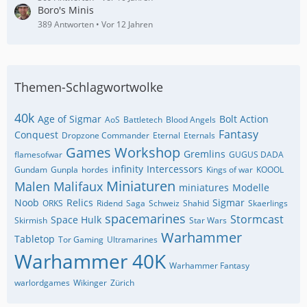
Boro's Minis
389 Antworten
Vor 12 Jahren
Themen-Schlagwortwolke
40k
Age of Sigmar
Bolt Action
AoS
Battletech
Blood Angels
Fantasy
Conquest
Dropzone Commander
Eternal
Eternals
Games Workshop
Gremlins
flamesofwar
GUGUS DADA
infinity
Intercessors
Gundam
Gunpla
hordes
Kings of war
KOOOL
Miniaturen
Malen
Malifaux
miniatures
Modelle
Noob
Relics
Sigmar
ORKS
Ridend
Saga
Schweiz
Shahid
Skaerlings
spacemarines
Stormcast
Space Hulk
Skirmish
Star Wars
Warhammer
Tabletop
Tor Gaming
Ultramarines
Warhammer 40K
Warhammer Fantasy
warlordgames
Wikinger
Zürich