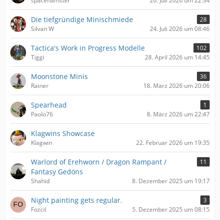
spacehamster
26. Juli 2026 um 22:34
Die tiefgründige Minischmiede
28
Silvan W
24. Juli 2026 um 08:46
Tactica's Work in Progress Modelle
102
Tiggi
28. April 2026 um 14:45
Moonstone Minis
36
Rainer
18. März 2026 um 20:06
Spearhead
1
Paolo76
8. März 2026 um 22:47
Klagwins Showcase
Klagwin
22. Februar 2026 um 19:35
Warlord of Erehworn / Dragon Rampant /
11
Fantasy Gedöns
Shahid
8. Dezember 2025 um 19:17
Night painting gets regular.
3
Fozcil
5. Dezember 2025 um 08:15