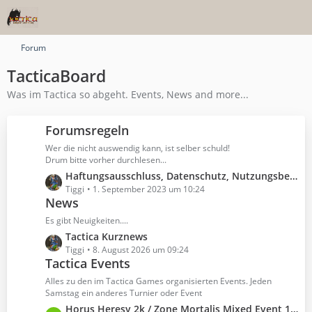
Forum
TacticaBoard
Was im Tactica so abgeht. Events, News and more...
Forumsregeln
Wer die nicht auswendig kann, ist selber schuld!
Drum bitte vorher durchlesen...
L
Haftungsausschluss, Datenschutz, Nutzungsbestimmungen
e
Tiggi
1. September 2023 um 10:24
News
t
z
Es gibt Neuigkeiten....
t
L
Tactica Kurznews
e
e
Tiggi
8. August 2026 um 09:24
B
Tactica Events
t
e
z
Alles zu den im Tactica Games organisierten Events. Jeden
i
t
Samstag ein anderes Turnier oder Event
t
e
L
Horus Heresy 2k / Zone Mortalis Mixed Event 12.09.2026