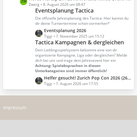
r
B
e
Zwerg
8. August 2026 um 08:47
ä
e
Eventsplanung Tactica
t
g
i
z
Die offizielle Jahresplanung des Tactica. Hier kannst du
e
t
t
dir deine Turniertermine schon vormerken*
r
e
L
Eventsplanung 2026
ä
B
e
Tiggi
7. November 2025 um 15:12
g
e
Tactica Kampagnen & dergleichen
t
e
i
z
Dein Lieblingsspielsystem bekommt eine von dir
t
t
organisierte Kampagne, Liga oder dergleichen? Melde
r
dich bei uns und trage dein Jahresevent hier ein
e
ä
Achtung: Spielabsprachen in diesen
B
Unterkategorien sind immer öffentlich!
g
e
L
Helfer gesucht! Zurich Pop Con 2026 (26. bis 27. Septembär)
e
i
e
Tiggi
7. August 2026 um 17:55
t
t
r
z
ä
t
g
Impressum
e
e
B
e
i
Community-Software:
WoltLab Suite™ 6.2.6
t