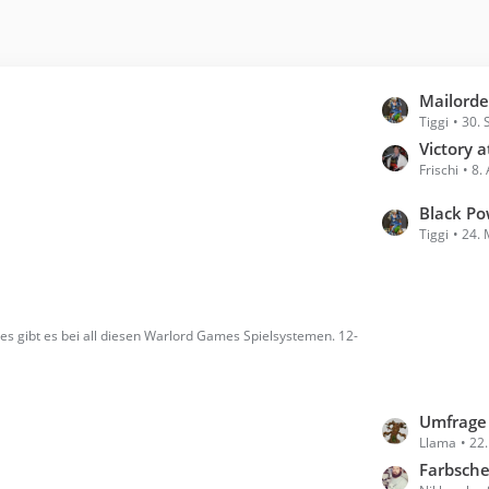
L
Mailord
Tiggi
30.
e
t
Victory 
Frischi
8.
z
t
L
Black P
e
Tiggi
24. 
e
B
t
e
z
i
t
t
e
les gibt es bei all diesen Warlord Games Spielsystemen. 12-
r
B
ä
e
g
i
e
L
Umfrage 
t
Llama
22
e
r
t
Farbsch
ä