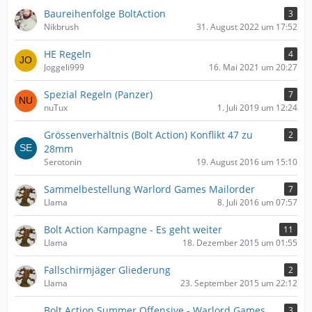
Baureihenfolge BoltAction
3
Nikbrush
31. August 2022 um 17:52
HE Regeln
4
Joggeli999
16. Mai 2021 um 20:27
Spezial Regeln (Panzer)
7
nuTux
1. Juli 2019 um 12:24
Grössenverhältnis (Bolt Action) Konflikt 47 zu
2
28mm
Serotonin
19. August 2016 um 15:10
Sammelbestellung Warlord Games Mailorder
7
Llama
8. Juli 2016 um 07:57
Bolt Action Kampagne - Es geht weiter
11
Llama
18. Dezember 2015 um 01:55
Fallschirmjäger Gliederung
2
Llama
23. September 2015 um 22:12
Bolt Action Summer Offensive - Warlord Games
3