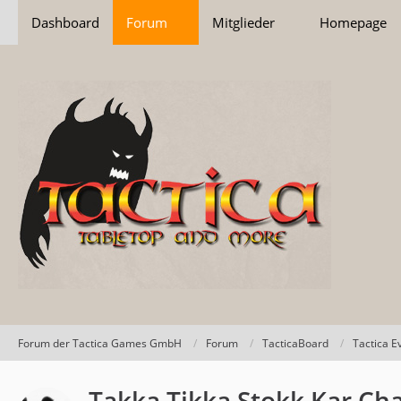
Dashboard
Forum
Mitglieder
Homepage
Forum der Tactica Games GmbH
Forum
TacticaBoard
Tactica E
Takka Tikka Stokk Kar C