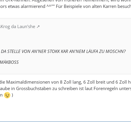
sors etwas alarmierend ^^'''' Für Beispiele von alten Karren besuc
sKrog da Laun'she
N DA STELLE VON AN'N
ER STOKK KAR AN'NEM LÄUFA ZU MOSCHN?
 MÄKBOSS
die Maximaldimensionen von 8 Zoll lang, 6 Zoll breit und 6 Zoll ho
laube in Grossbuchstaben zu schreiben ist laut Forenregeln untersa
en
)