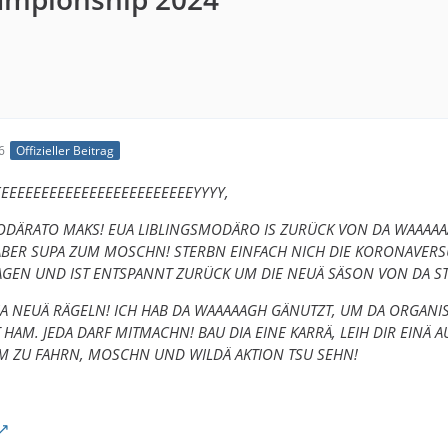
6
Offizieller Beitrag
EEEEEEEEEEEEEEEEEEEEEEEEYYYY,
MODÄRATO MAKS! EUA LIBLINGSMODÄRO IS ZURÜCK VON DA WAAAAA
BER SUPA ZUM MOSCHN! STERBN EINFACH NICH DIE KORONAVERSU
AGEN UND IST ENTSPANNT ZURÜCK UM DIE NEUÄ SÄSON VON DA 
IA NEUÄ RÄGELN! ICH HAB DA WAAAAAGH GÄNUTZT, UM DA ORGANIS
HAM. JEDA DARF MITMACHN! BAU DIA EINE KARRÄ, LEIH DIR EINÄ 
M ZU FAHRN, MOSCHN UND WILDÄ AKTION TSU SEHN!