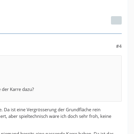
#4
e der Karre dazu?
e. Da ist eine Vergrösserung der Grundfläche rein
rt, aber spieltechnisch wäre ich doch sehr froh, keine
niemand bereits eine passende Karre haben. Da ist das