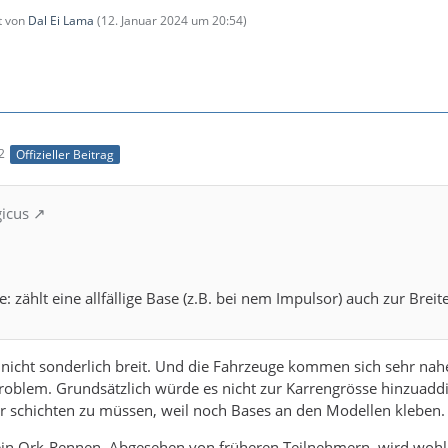
zt von
Dal Ei Lama
(
12. Januar 2024 um 20:54
)
2
Offizieller Beitrag
gicus
: zählt eine allfällige Base (z.B. bei nem Impulsor) auch zur Breit
st nicht sonderlich breit. Und die Fahrzeuge kommen sich sehr nah
Problem. Grundsätzlich würde es nicht zur Karrengrösse hinzuaddie
r schichten zu müssen, weil noch Bases an den Modellen kleben.
ein Ork-Rennen. Abgesehen von früheren Teilnehmern, wird wohl 