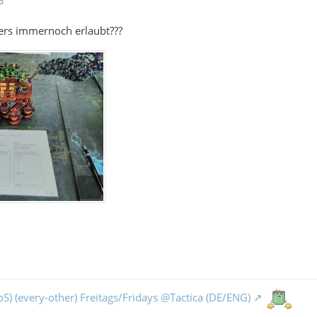
6
kers immernoch erlaubt???
S) (every-other) Freitags/Fridays @Tactica (DE/ENG)