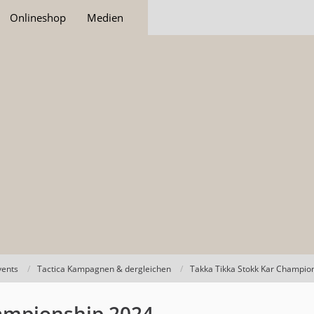
Onlineshop
Medien
vents
Tactica Kampagnen & dergleichen
Takka Tikka Stokk Kar Champio
hampionship 2024