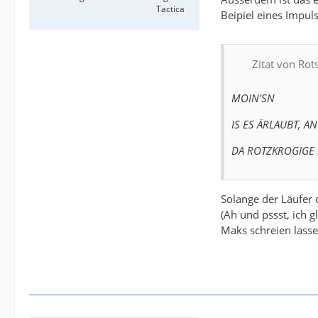
Tactica
Beipiel eines Impul
Zitat von Rot
MOIN'SN
IS ES ÄRLAUBT, A
DA ROTZKROGIGE
Solange der Läufer 
(Ah und pssst, ich g
Maks schreien lass