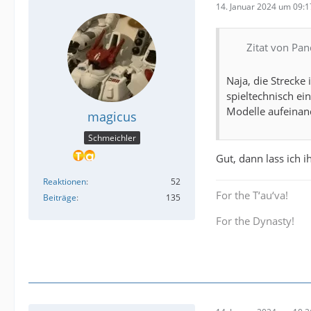
14. Januar 2024 um 09:1
Zitat von Pa
Naja, die Strecke
spieltechnisch ei
Modelle aufeinan
magicus
Schmeichler
Gut, dann lass ich 
Reaktionen
52
For the T‘au‘va!
Beiträge
135
For the Dynasty!