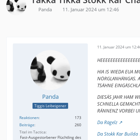
Panda
11. Januar 2024 um 12:46
11. Januar 2024 um 12:4
HEEEEEEEEEEEEEEEE
HIA IS WIEDA EUA 
NÖRGLANHÄNGAS. A
TSÄHNE EINGÄSCHL
Panda
DIESÄS JAHR HAM W
SCHNELLA GEMACHT 
Tiggis Leibeigener
RÄNNENZ VORBEI U
Reaktionen
173
Da Rägelz
Beiträge
260
Titel im Tactica
Da Stokk Kar Builda
Fast-Ausgestorbener Flüchtling des