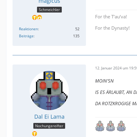
magicus
Schmeichler
For the T‘au‘va!
For the Dynasty!
Reaktionen
52
Beiträge
135
12. Januar 2024 um 19:5
MOIN'SN
IS ES ÄRLAUBT, AN 
DA ROTZKROGIGE M
Dal Ei Lama
Nochungereifter