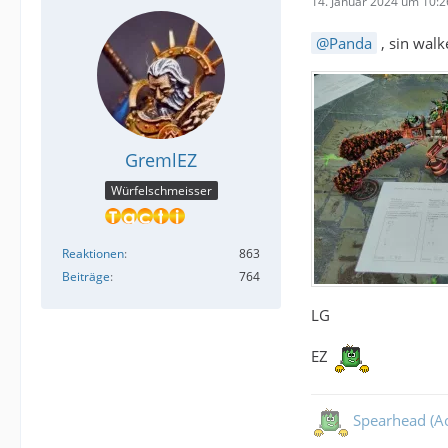
14. Januar 2024 um 10:2
Panda
, sin wal
GremlEZ
Würfelschmeisser
Reaktionen
863
Beiträge
764
LG
EZ
Spearhead (Ao