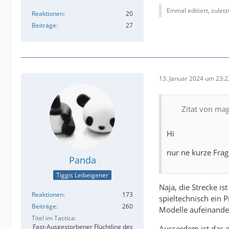
Einmal editiert, zulet
Reaktionen
20
Beiträge
27
13. Januar 2024 um 23:2
Zitat von ma
Hi
nur ne kurze Frage
Panda
Tiggis Leibeigener
Naja, die Strecke i
Reaktionen
173
spieltechnisch ein 
Beiträge
260
Modelle aufeinande
Titel im Tactica
Fast-Ausgestorbener Flüchtling des
Ausserdem ist das 