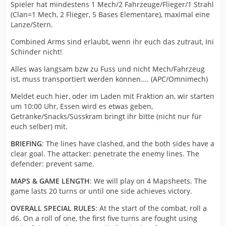
Spieler hat mindestens 1 Mech/2 Fahrzeuge/Flieger/1 Strahl
(Clan=1 Mech, 2 Flieger, 5 Bases Elementare), maximal eine
Lanze/Stern.
Combined Arms sind erlaubt, wenn ihr euch das zutraut, Ini
Schinder nicht!
Alles was langsam bzw zu Fuss und nicht Mech/Fahrzeug
ist, muss transportiert werden können.... (APC/Omnimech)
Meldet euch hier, oder im Laden mit Fraktion an, wir starten
um 10:00 Uhr, Essen wird es etwas geben,
Getränke/Snacks/Süsskram bringt ihr bitte (nicht nur für
euch selber) mit.
BRIEFING
: The lines have clashed, and the both sides have a
clear goal. The attacker: penetrate the enemy lines. The
defender: prevent same.
MAPS & GAME LENGTH
: We will play on 4 Mapsheets. The
game lasts 20 turns or until one side achieves victory.
OVERALL SPECIAL RULES
: At the start of the combat, roll a
d6. On a roll of one, the first five turns are fought using