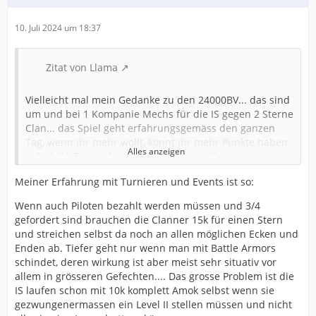
10. Juli 2024 um 18:37
Zitat von Llama
Vielleicht mal mein Gedanke zu den 24000BV... das sind
um und bei 1 Kompanie Mechs für die IS gegen 2 Sterne
Clan... das Spiel geht erfahrungsgemäss den ganzen
Tag, wenn ihr mehr wollt, könnt ihr mehr Punkte haben
Alles anzeigen
(z.B. 6400 BV pro Spieler je Seite frei teilbar), wenns
dann nicht durchgeht ... selber Schuld.
Meiner Erfahrung mit Turnieren und Events ist so:
Oh und BTW:
Wenn auch Piloten bezahlt werden müssen und 3/4
gefordert sind brauchen die Clanner 15k für einen Stern
Ja Zellbringen, aber wenn nur ein anderes Ding eingreift
und streichen selbst da noch an allen möglichen Ecken und
wirds Free for All (z.B. n Tag, ein Gewehr, ein Huster...)
Enden ab. Tiefer geht nur wenn man mit Battle Armors
schindet, deren wirkung ist aber meist sehr situativ vor
Und wenn einer auf die Idee kommt:
allem in grösseren Gefechten.... Das grosse Problem ist die
IS laufen schon mit 10k komplett Amok selbst wenn sie
gezwungenermassen ein Level II stellen müssen und nicht
Aber Llama, laut Briefing könnte ich ja einfach mit