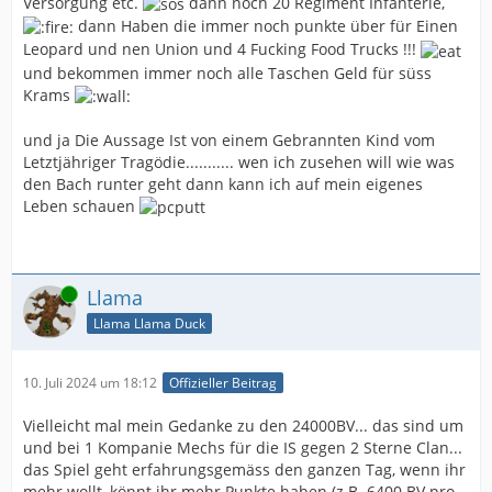
Versorgung etc.
dann noch 20 Regiment Infanterie,
dann Haben die immer noch punkte über für Einen
Leopard und nen Union und 4 Fucking Food Trucks !!!
und bekommen immer noch alle Taschen Geld für süss
Krams
und ja Die Aussage Ist von einem Gebrannten Kind vom
Letztjähriger Tragödie........... wen ich zusehen will wie was
den Bach runter geht dann kann ich auf mein eigenes
Leben schauen
Online
Llama
Llama Llama Duck
10. Juli 2024 um 18:12
Offizieller Beitrag
Vielleicht mal mein Gedanke zu den 24000BV... das sind um
und bei 1 Kompanie Mechs für die IS gegen 2 Sterne Clan...
das Spiel geht erfahrungsgemäss den ganzen Tag, wenn ihr
mehr wollt, könnt ihr mehr Punkte haben (z.B. 6400 BV pro