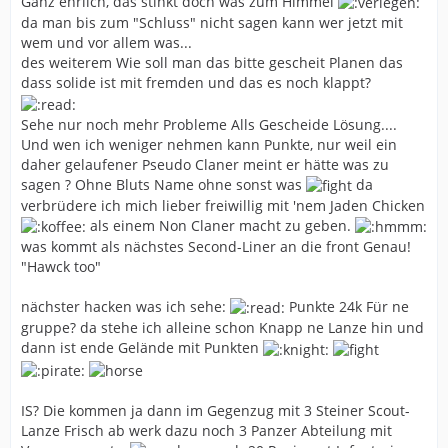
Ganz ehrlich, das stinkt doch was zum Himmel
da man bis zum "Schluss" nicht sagen kann wer jetzt mit
wem und vor allem was...
des weiterem Wie soll man das bitte gescheit Planen das
dass solide ist mit fremden und das es noch klappt?
Sehe nur noch mehr Probleme Alls Gescheide Lösung....
Und wen ich weniger nehmen kann Punkte, nur weil ein
daher gelaufener Pseudo Claner meint er hätte was zu
sagen ? Ohne Bluts Name ohne sonst was
da
verbrüdere ich mich lieber freiwillig mit 'nem Jaden Chicken
als einem Non Claner macht zu geben.
was kommt als nächstes Second-Liner an die front Genau!
"Hawck too"
nächster hacken was ich sehe:
Punkte 24k Für ne
gruppe? da stehe ich alleine schon Knapp ne Lanze hin und
dann ist ende Gelände mit Punkten
IS? Die kommen ja dann im Gegenzug mit 3 Steiner Scout-
Lanze Frisch ab werk dazu noch 3 Panzer Abteilung mit