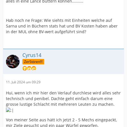
alles in eine Lance buttern können..........
6327467354632 Locusts kommen und immer, wenn
einer zerstört ist, einen Clanner zum Duell fordern und
sie so aufhalten...
Hab noch ne Frage: Wie siehts mit Einheiten welche auf
Sarna und in Büchern stats hat und BV Kosten haben aber
... dann ist das technisch korrekt, aber irgendwer wird
in der MUL ohne BV-wert aufgeführt sind?
die Nerven verlieren und dann haben wir die Situation
oben.
Cyrus14
ZerStören!!!
11. Juli 2024 um 09:29
Hui, wenn ich mir hier den Verlauf durchlese wird alles sehr
technisch und penibel. Dachte geht einfach darum eine
grosse lustige Schlacht mit mehreren Leuten zu machen.
Von meiner Seite aus hätt ich jetzt 2 - 5 Mechs eingepackt,
mir Ziele gesucht und ein paar Würfel geworfen.