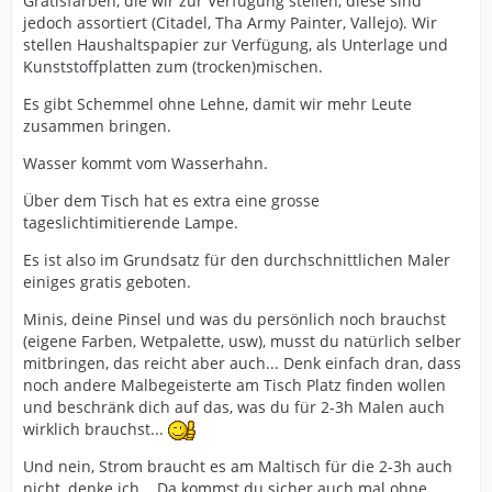
Gratisfarben, die wir zur Verfügung stellen, diese sind
jedoch assortiert (Citadel, Tha Army Painter, Vallejo). Wir
stellen Haushaltspapier zur Verfügung, als Unterlage und
Kunststoffplatten zum (trocken)mischen.
Es gibt Schemmel ohne Lehne, damit wir mehr Leute
zusammen bringen.
Wasser kommt vom Wasserhahn.
Über dem Tisch hat es extra eine grosse
tageslichtimitierende Lampe.
Es ist also im Grundsatz für den durchschnittlichen Maler
einiges gratis geboten.
Minis, deine Pinsel und was du persönlich noch brauchst
(eigene Farben, Wetpalette, usw), musst du natürlich selber
mitbringen, das reicht aber auch... Denk einfach dran, dass
noch andere Malbegeisterte am Tisch Platz finden wollen
und beschränk dich auf das, was du für 2-3h Malen auch
wirklich brauchst...
Und nein, Strom braucht es am Maltisch für die 2-3h auch
nicht, denke ich... Da kommst du sicher auch mal ohne