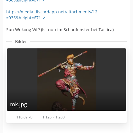
https://media.discordapp.net/attachments/12…
=936&height=671
Sun Wukong WIP (Ist nun im Schaufenster bei Tactica)
Bilder
mk.jpg
110,69 kB
1.126 × 1.200