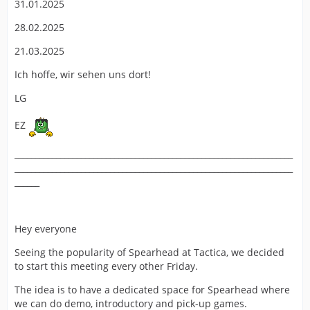
31.01.2025
28.02.2025
21.03.2025
Ich hoffe, wir sehen uns dort!
LG
EZ
___________________________________________________________________
___________________________________________________________________
______
Hey everyone
Seeing the popularity of Spearhead at Tactica, we decided
to start this meeting every other Friday.
The idea is to have a dedicated space for Spearhead where
we can do demo, introductory and pick-up games.