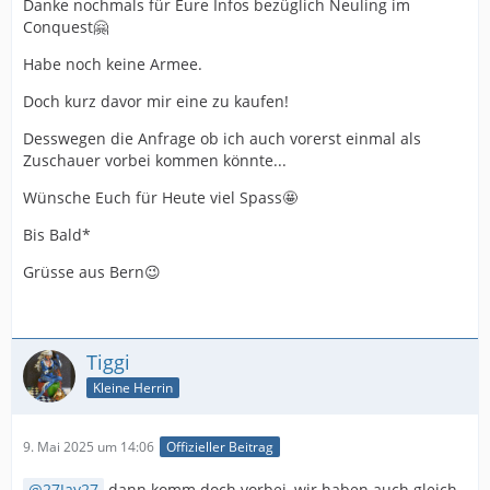
Danke nochmals für Eure Infos bezüglich Neuling im
Conquest🤗
Habe noch keine Armee.
Doch kurz davor mir eine zu kaufen!
Desswegen die Anfrage ob ich auch vorerst einmal als
Zuschauer vorbei kommen könnte...
Wünsche Euch für Heute viel Spass🤩
Bis Bald*
Grüsse aus Bern😉
Tiggi
Kleine Herrin
9. Mai 2025 um 14:06
Offizieller Beitrag
27Jay27
dann komm doch vorbei, wir haben auch gleich