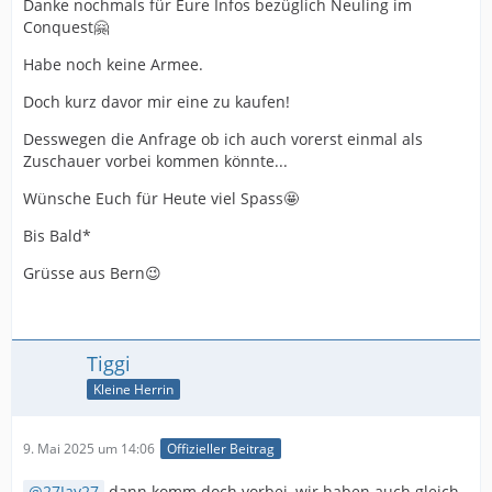
Danke nochmals für Eure Infos bezüglich Neuling im
Conquest🤗
Habe noch keine Armee.
Doch kurz davor mir eine zu kaufen!
Desswegen die Anfrage ob ich auch vorerst einmal als
Zuschauer vorbei kommen könnte...
Wünsche Euch für Heute viel Spass🤩
Bis Bald*
Grüsse aus Bern😉
Tiggi
Kleine Herrin
9. Mai 2025 um 14:06
Offizieller Beitrag
27Jay27
dann komm doch vorbei, wir haben auch gleich