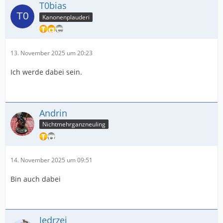
T0bias
Kanonenplauderi
13. November 2025 um 20:23
Ich werde dabei sein.
Andrin
Nichtmehrganzneuling
14. November 2025 um 09:51
Bin auch dabei
Jedrzej