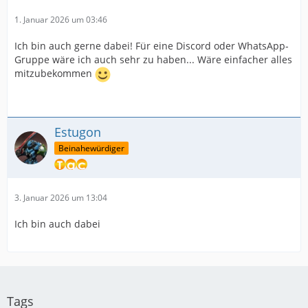
1. Januar 2026 um 03:46
Ich bin auch gerne dabei! Für eine Discord oder WhatsApp-
Gruppe wäre ich auch sehr zu haben... Wäre einfacher alles
mitzubekommen
Estugon
Beinahewürdiger
3. Januar 2026 um 13:04
Ich bin auch dabei
Tags