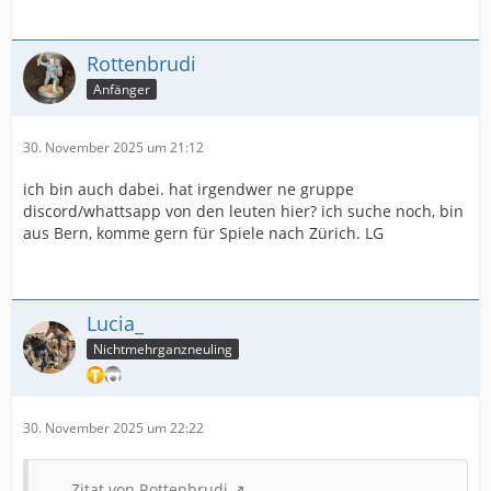
Rottenbrudi
Anfänger
30. November 2025 um 21:12
ich bin auch dabei. hat irgendwer ne gruppe
discord/whattsapp von den leuten hier? ich suche noch, bin
aus Bern, komme gern für Spiele nach Zürich. LG
Lucia_
Nichtmehrganzneuling
30. November 2025 um 22:22
Zitat von Rottenbrudi