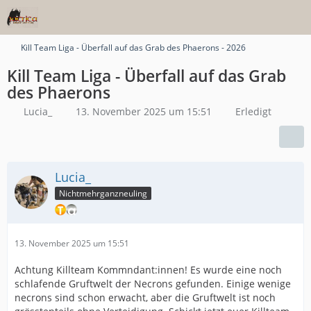
Kill Team Liga - Überfall auf das Grab des Phaerons - 2026
Kill Team Liga - Überfall auf das Grab
des Phaerons
Lucia_
13. November 2025 um 15:51
Erledigt
Lucia_
Nichtmehrganzneuling
13. November 2025 um 15:51
Achtung Killteam Kommndant:innen! Es wurde eine noch
schlafende Gruftwelt der Necrons gefunden. Einige wenige
necrons sind schon erwacht, aber die Gruftwelt ist noch