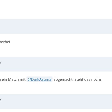
orbei
e
on ein Match mit
DarkAsuma
abgemacht. Steht das noch?
e