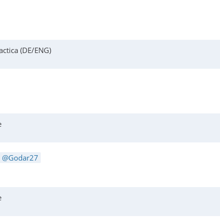
actica (DE/ENG)
e
Godar27
e